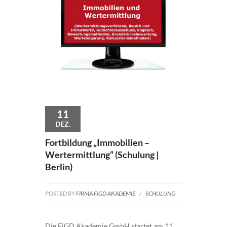
11
DEZ.
Fortbildung „Immobilien –
Wertermittlung“ (Schulung |
Berlin)
POSTED BY
FIRMA FIGD AKADEMIE
/
SCHULUNG
Die FiGD Akademie GmbH startet am 11.