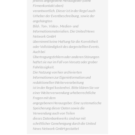
jeweils angegebene Herausgeber (siehe
Firmenkontakt oben)
verantwortlich. Dieser ist in der Regel auch
Urheber der Eventbeschreibung, sowie der
angehängten
Bild-, Ton-, Video-, Medien- und
Informationsmaterialien. Die United News
Network GmbH
übernimmt keine Haftung für die Korrektheit
oder Vollständigkeit des dargestellten Events.
Auch bei
Übertragungsfehlern oder anderen Störungen
haftet sie nur im Fall von Vorsatz oder grober
Fahrlässigkeit.
Die Nutzung von hier archivierten
Informationen zur Eigeninformation und
redaktionellen Weiterverarbeitung
ist in der Regel kostenfrei. Bitte klären Sie vor
einer Weiterverwendung urheberrechtliche
Fragen mit dem
angegebenen Herausgeber. Eine systematische
Speicherung dieser Daten sowie die
Verwendung auch von Teilen
dieses Datenbankwerks sind nur mit
schriftlicher Genehmigung durch die United
News Network GmbH gestattet