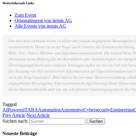
Weiterführende Links
Zum Event
Originalinserat von itemis AG
Alle Events von itemis AG
Für das oben stehende Event ist allein der jeweils angegebene Herausgeber 
verantwortlich. Dieser ist in der Regel auch Urheber der Eventbeschreibung
Bild-, Ton-, Video-, Medien- und Informationsmaterialien. Die United News
übernimmt keine Haftung für die Korrektheit oder Vollständigkeit des dargest
Übertragungsfehlern oder anderen Störungen haftet sie nur im Fall von Vorsa
Die Nutzung von hier archivierten Informationen zur Eigeninformation und 
ist in der Regel kostenfrei. Bitte klären Sie vor einer Weiterverwendung urh
angegebenen Herausgeber. Eine systematische Speicherung dieser Daten sow
dieses Datenbankwerks sind nur mit schriftlicher Genehmigung durch die U
Tagged
AIPoweredTARAAutomation
AutomotiveCybersecurityEngineering
C
Prev Article
Next Article
Suchen nach:
Neueste Beiträge