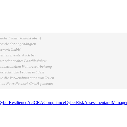
(siehe Firmenkontakt oben)
, sowie der angehängten
 Network GmbH
ellten Events. Auch bei
tz oder grober Fahrlässigkeit.
redaktionellen Weiterverarbeitung
eberrechtliche Fragen mit dem
ie die Verwendung auch von Teilen
nited News Network GmbH gestattet
yberResilienceActCRACompliance
CyberRiskAssessmentandManage