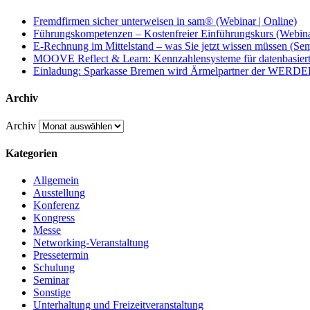
Fremdfirmen sicher unterweisen in sam® (Webinar | Online)
Führungskompetenzen – Kostenfreier Einführungskurs (Webina
E-Rechnung im Mittelstand – was Sie jetzt wissen müssen (Sem
MOOVE Reflect & Learn: Kennzahlensysteme für datenbasier
Einladung: Sparkasse Bremen wird Ärmelpartner der WERDER
Archiv
Archiv
Kategorien
Allgemein
Ausstellung
Konferenz
Kongress
Messe
Networking-Veranstaltung
Pressetermin
Schulung
Seminar
Sonstige
Unterhaltung und Freizeitveranstaltung