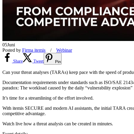
05
Juni
Posted by
Firma itemis
/
Webinar
Share
Tweet
Pin
Can your threat analyses (TARAs) keep pace with the speed of produ
Documentation requirements under standards such as ISO/SAE 21434, 
paradox: The workload caused by the daily “vulnerability explosion” 
It’s time for a streamlining of the effort involved.
With itemis SECURE and modern AI assistants, the initial TARA creati
competitive advantage.
Watch live how a threat analysis can be created in minutes.
Event details: