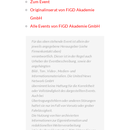
Zum Event
Originalinserat von FiGD Akademie
GmbH
Alle Events von FiGD Akademie GmbH
Für das oben stehende Event ist allein der
jeweils angegebene Herausgeber (siehe
Firmenkontakt oben)
verantwortlich. Dieser ist in der Regel auch
Urheber der Eventbeschreibung, sowie der
angehängten
Bild-, Ton-, Video-, Medien- und
Informationsmaterialien. Die United News
Network GmbH
übernimmt keine Haftung für die Korrektheit
oder Vollständigkeit des dargestellten Events.
Auch bei
Übertragungsfehlern oder anderen Störungen
haftet sie nur im Fall von Vorsatz oder grober
Fahrlässigkeit.
Die Nutzung von hier archivierten
Informationen zur Eigeninformation und
redaktionellen Weiterverarbeitung
ist in der Regel kostenfrei. Bitte klären Sie vor