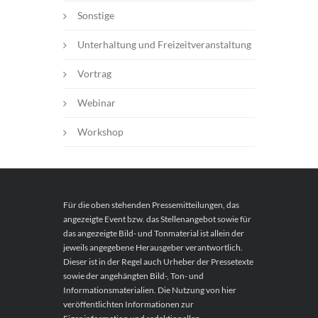
Sonstige
Unterhaltung und Freizeitveranstaltung
Vortrag
Webinar
Workshop
Für die oben stehenden Pressemitteilungen, das
angezeigte Event bzw. das Stellenangebot sowie für
das angezeigte Bild- und Tonmaterial ist allein der
jeweils angegebene Herausgeber verantwortlich.
Dieser ist in der Regel auch Urheber der Pressetexte
sowie der angehängten Bild-, Ton- und
Informationsmaterialien. Die Nutzung von hier
veröffentlichten Informationen zur
Eigeninformation und redaktionellen