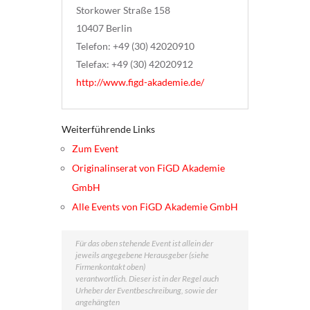
Storkower Straße 158
10407 Berlin
Telefon: +49 (30) 42020910
Telefax: +49 (30) 42020912
http://www.figd-akademie.de/
Weiterführende Links
Zum Event
Originalinserat von FiGD Akademie
GmbH
Alle Events von FiGD Akademie GmbH
Für das oben stehende Event ist allein der
jeweils angegebene Herausgeber (siehe
Firmenkontakt oben)
verantwortlich. Dieser ist in der Regel auch
Urheber der Eventbeschreibung, sowie der
angehängten