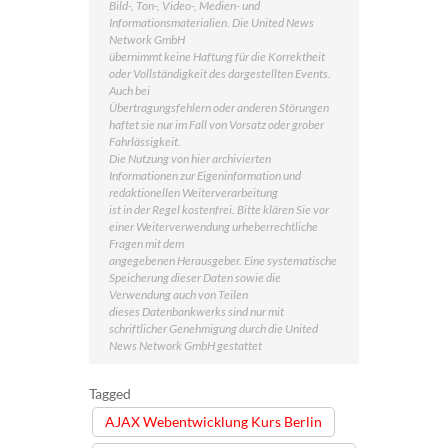
Bild-, Ton-, Video-, Medien- und
Informationsmaterialien. Die United News
Network GmbH
übernimmt keine Haftung für die Korrektheit
oder Vollständigkeit des dargestellten Events.
Auch bei
Übertragungsfehlern oder anderen Störungen
haftet sie nur im Fall von Vorsatz oder grober
Fahrlässigkeit.
Die Nutzung von hier archivierten
Informationen zur Eigeninformation und
redaktionellen Weiterverarbeitung
ist in der Regel kostenfrei. Bitte klären Sie vor
einer Weiterverwendung urheberrechtliche
Fragen mit dem
angegebenen Herausgeber. Eine systematische
Speicherung dieser Daten sowie die
Verwendung auch von Teilen
dieses Datenbankwerks sind nur mit
schriftlicher Genehmigung durch die United
News Network GmbH gestattet
Tagged
AJAX Webentwicklung Kurs Berlin