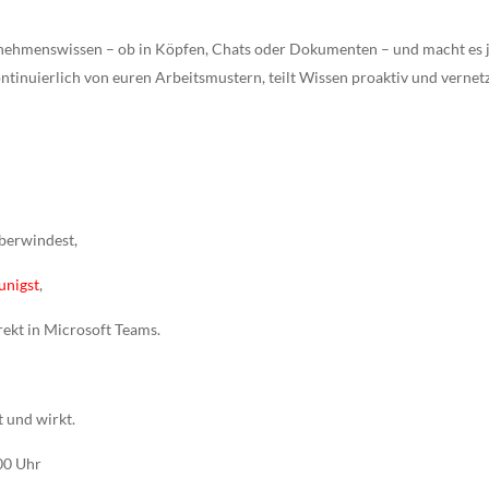
ernehmenswissen – ob in Köpfen, Chats oder Dokumenten – und macht es j
ntinuierlich von euren Arbeitsmustern, teilt Wissen proaktiv und vernet
überwindest,
unigst
,
rekt in Microsoft Teams.
 und wirkt.
00 Uhr