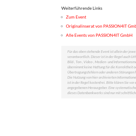
Weiterführende Links
Zum Event
Originalinserat von PASSION4IT Gm
Alle Events von PASSION4IT GmbH
Für das oben stehende Event ist allein der je
verantwortlich. Dieser ist in der Regel auch 
Bild-, Ton-, Video-, Medien- und Information
übernimmt keine Haftung für die Korrektheit od
Übertragungsfehlern oder anderen Störungen haf
Die Nutzung von hier archivierten Information
ist in der Regel kostenfrei. Bitte klären Sie 
angegebenen Herausgeber. Eine systematische
dieses Datenbankwerks sind nur mit schriftl