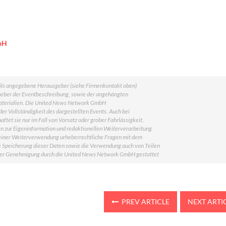
bH
weils angegebene Herausgeber (siehe Firmenkontakt oben)
Urheber der Eventbeschreibung, sowie der angehängten
smaterialien. Die United News Network GmbH
er Vollständigkeit des dargestellten Events. Auch bei
tet sie nur im Fall von Vorsatz oder grober Fahrlässigkeit.
en zur Eigeninformation und redaktionellen Weiterverarbeitung
vor einer Weiterverwendung urheberrechtliche Fragen mit dem
 Speicherung dieser Daten sowie die Verwendung auch von Teilen
icher Genehmigung durch die United News Network GmbH gestattet
PREV ARTICLE
NEXT ARTI