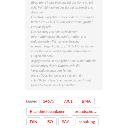
übernimmt keine Haftung für die Korrektheit
oder Vollständigkeit des dargestellten Events.
Auch bei
Übertragungsfehlern oder anderen Störungen
haftet sie nur im Fall von Vorsatz oder grober
Fahrlässigkeit.
Die Nutzung von hier archivierten
Informationen zur Eigeninformation und
redaktionellen Weiterverarbeitung
ist in der Regel kostenfrei. Bitte klären Sie vor
einer Weiterverwendung urheberrechtliche
Fragen mit dem
angegebenen Herausgeber. Eine systematische
Speicherung dieser Daten sowie die
Verwendung auch von Teilen
dieses Datenbankwerks sind nur mit
schriftlicher Genehmigung durch die United
News Network GmbH gestattet
Tagged
14675
9001
BMA
Brandmeldeanlagen
brandschutz
DIN
ISO
SAA
schulung