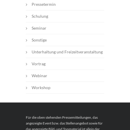
Pressetermin
Schulung
Seminar
Sonstige
Unterhaltung und Freizeitveranstaltung
Vortrag
Webinar
Workshop
Für die oben stehenden Pressemitteilungen, das
angezeigte Event bzw. das Stellenangebot sowie für
das angezeigte Bild- und Tonmaterial ist allein der