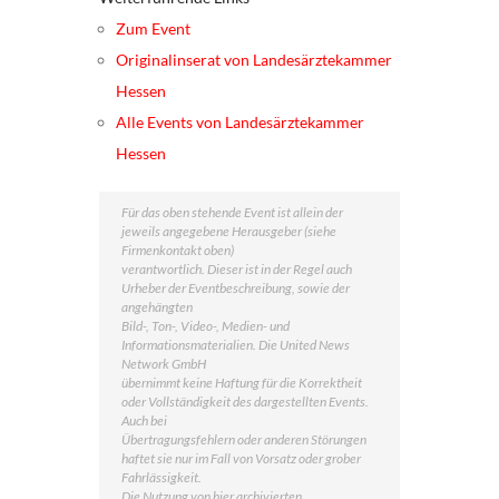
Zum Event
Originalinserat von Landesärztekammer
Hessen
Alle Events von Landesärztekammer
Hessen
Für das oben stehende Event ist allein der
jeweils angegebene Herausgeber (siehe
Firmenkontakt oben)
verantwortlich. Dieser ist in der Regel auch
Urheber der Eventbeschreibung, sowie der
angehängten
Bild-, Ton-, Video-, Medien- und
Informationsmaterialien. Die United News
Network GmbH
übernimmt keine Haftung für die Korrektheit
oder Vollständigkeit des dargestellten Events.
Auch bei
Übertragungsfehlern oder anderen Störungen
haftet sie nur im Fall von Vorsatz oder grober
Fahrlässigkeit.
Die Nutzung von hier archivierten