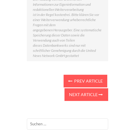
Informationen zur Eigeninformation und
redaktionellen Weiterverarbeitung
ist in der Regel kostenfrei. Bitte klären Sie vor
einer Weiterverwendung urheberrechtliche
Fragen mit dem
angegebenen Herausgeber. Eine systematische
Speicherung dieser Daten sowie die
Verwendung auch von Teilen
dieses Datenbankwerks sind nur mit
schriftlicher Genehmigung durch die United
News Network GmbH gestattet
PREV ARTICLE
NEXT ARTICLE