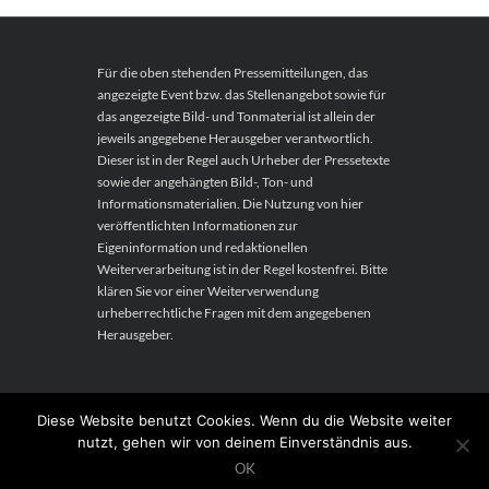
Für die oben stehenden Pressemitteilungen, das
angezeigte Event bzw. das Stellenangebot sowie für
das angezeigte Bild- und Tonmaterial ist allein der
jeweils angegebene Herausgeber verantwortlich.
Dieser ist in der Regel auch Urheber der Pressetexte
sowie der angehängten Bild-, Ton- und
Informationsmaterialien. Die Nutzung von hier
veröffentlichten Informationen zur
Eigeninformation und redaktionellen
Weiterverarbeitung ist in der Regel kostenfrei. Bitte
klären Sie vor einer Weiterverwendung
urheberrechtliche Fragen mit dem angegebenen
Herausgeber.
Diese Website benutzt Cookies. Wenn du die Website weiter
Proudly powered by WordPress
Theme:
nutzt, gehen wir von deinem Einverständnis aus.
hamzahshop by
eDataStyle
.
OK