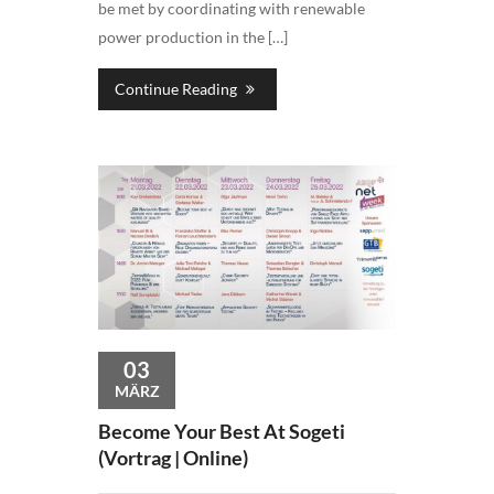
be met by coordinating with renewable
power production in the […]
Continue Reading
03
MÄRZ
Become Your Best At Sogeti
(Vortrag | Online)